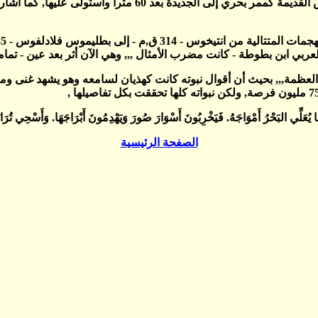
 العظمة,,, بحيث أن أقوال نبوته كانت كهذيان لسامعه وهو يشهد غنى 
 يُعَلِّي البَحْرُ أَمْوَاجَهُ. فَيَخْرِبُونَ أَسْوَارَ صُورَ وَيَهْدِمُونَ أَبْرَاجَهَا. وَأَسْحِي تُرَابَهَا 
الصفحة الرئيسية