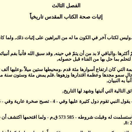
الفصل الثالث
إثبات صحة الكتاب المقدس تاريخياً
وليس لكتاب آخر في الكون ما له من البراهين على إثبات ذلك, ولما كا
،
 أكثرها
والباقي لا بد من أن يتمّ في حينه, وقد سبق الله فأنبأ بفم أ
،
لتحلم بما حل بها من الفناء قبل حصوله,
يمة التي كان ارتفاع أسوارها مئة قدم
ومحيطها ستين ميلاً
وعليها ألف
،
،
ل سمو مجدها وعظمة اقتدارها وزهوها
فلم يمض مئة وستون سنة من ت
،
 به النبيان,
لتالية التي أثبتها وشهد لها التاريخ,
وبعد نبوة حزقيال بثلاث سنوات حاصر ملك بابل صور مدة 13 سنة 