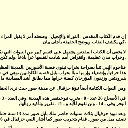
إن قدم الكتاب المقدس - التوراة والإنجيل - وصحته أمر لا يقبل المراء
كي يكشف النقاب ويوضح الحقيقة بأجلى بيان,
،
لا يخفى أن الكتاب المقدس يشتمل على قسم كبير من النبوات التي تمّ
وخراب مدن عظيمة
وانقراض أمم شادت لنفسها عزاً باذخاً
ولم تكن 
،
،
،
فناحوم النبي تنبأ بصراحة بخراب نينوى قصبة الأشوريين
المدينة العظ
،
هذا حرفياً, وإشعياء وإرميا تنبأا بخراب بابل قصبة الكلدانيين
وهي في حا
،
هيرودتس وزنفون المؤرخان كيفية خرابها مما يطابق أشد المطابقة ما أنبأ
ومن النبوات الكتابية أيضاً نبؤة حزقيال عن مدينة صور حيث نرى الحقائق ا
في الأصحاح 26 عدد - 8 - يخرب نبوخذنصر هذه المدينة
،
البحر وفي - 14 - ولن تقوم للأبد و - 21 - تقرير وتأكيد زوالها,
نصف ميل من صور,, فقام بتخريب صور كما أشار النبي حزقيال في 26 :8,