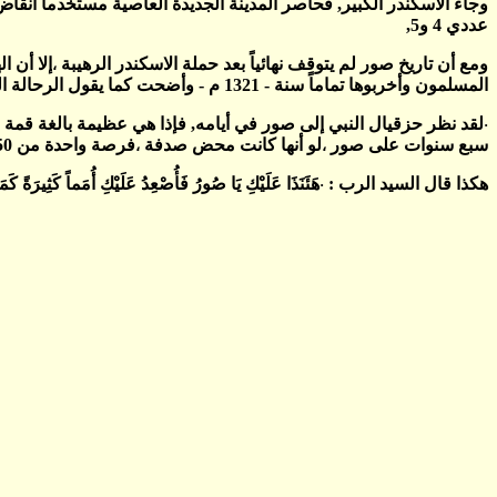
عددي 4 و5,
ومع أن تاريخ صور لم يتوقف نهائياً بعد حملة الاسكندر الرهيبة
،
المسلمون وأخربوها تماماً سنة - 1321 م - وأضحت كما يقول الرحالة العربي ابن بطوطة - كانت مضرب الأمثال ,,, وهي الآن أثر بعد عين - تماماً كما تشير النبوة في 26 :14,
لقد نظر حزقيال النبي إلى صور في أيامه, فإذا هي عظيمة بالغة قمة
·
سبع سنوات على صور
لو أنها كانت محض صدفة
فرصة واحدة من 750 مليون فرصة, ولكن نبواته كلها تحققت بكل تفاصيلها ,
،
،
هكذا قال السيد الرب :
هَئَنَذَا عَلَيْكِ يَا صُورُ فَأُصْعِدُ عَلَيْكِ أُمَماً كَثِيرَةً كَمَا
·