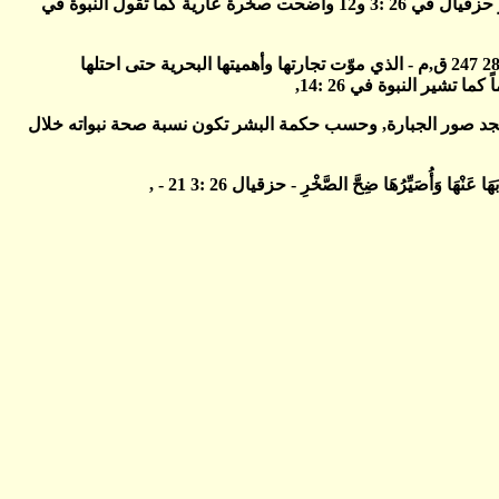
وجاء الاسكندر الكبير, فحاصر المدينة الجديدة العاصية مستخدماً أنقاض القديمة كممر بحري إلى الجديدة بعد 60 متراً واستولى عليها, كما أشار حزقيال في 26 :3 و12 وأضحت صخرة عارية كما تقول النبوة في
إلا أن الهجمات المتتالية من انتيخوس - 314 ق,م - إلى بطليموس فلادلفوس - 285 247 ق,م - الذي موّت تجارتها وأهميتها البحرية حتى احتلها
ومجد صور الجبارة, وحسب حكمة البشر تكون نسبة صحة نبواته خلال
عَنْهَا وَأُصَيِّرُهَا ضِحَّ الصَّخْرِ - حزقيال 26 :3 21 - ,