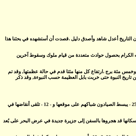
ن التاريخ أعدل شاهد وأصدق دليل
قصدت أن أستشهده في بحثنا هذا
،
نبيائه الكرام بحصول حوادث متعددة من قيام ملوك وسقوط آخرين
 وخمس مئة برج
ارتفاع كل منها مئتا قدم في حالة عظمتها, وقد تم
،
اريخ النبوة حتى خربت بابل العظيمة حسب النبوءة, وقد ذكر
وفي العدد - 3 - يقول النبي تقوم دول كثيرة عليها وفي - 4 - تصبح صخرة عارية وفي - 25 - يبسط الصيادون شباكهم على موقعها و - 12 - تلقى أنقاضها في
حتىاستسلمت له وقبلت شروطه - 585 573 ق,م - ولما اقتحمها اكتشف أن سكانها قد هجروها بالسفن إلى جزيرة جديدة في عرض البحر على بُعد