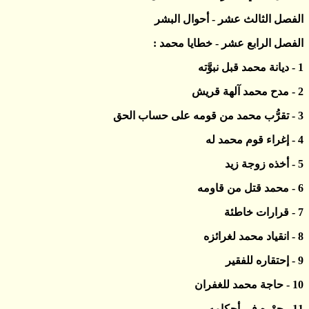
الفصل الثالث عشر - أحوال البشر
الفصل الرابع عشر - خطايا محمد :
1 -
ديانة محمد قبل نبوَّته
2 -
مدح محمد آلهة قريش
3 -
تقرُّب محمد من قومه على حساب الحق
4 -
إغراء قوم محمد له
5 -
أخذه زوجة زيد
6 -
محمد قتل من قاومه
7 -
قرارات خاطئة
8 -
انقياد محمد لغرائزه
9 -
إحتقاره للفقير
10 -
حاجة محمد للغفران
11 -
جوْره في أحكامه