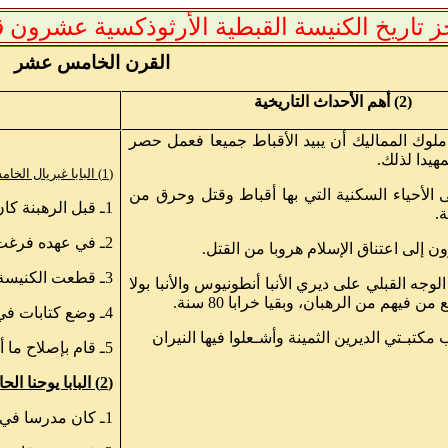
 تاريخ الكنيسة القبطية الأرثوذكسية عشرون قر
القرن الخامس عشر
(2) أهم الأحداث التاريخية
لوك المماليك أن يبيد الأقباط جميعا فعمل حصر
هيدا لذلك.
(1) البابا غبريال الخامس [88]
ى الأحياء السكنية التي بها أقباط وقتل وحرق من
1ـ قبل الرهبنة كان كاتبا بالحكومة.
ة.
2ـ في عهده فرغت خزانة البطريركية فعاش على إحسان أبنائه.
3ـ قطعت الكنيسة الحبشية المعونة التي كانت ترسلها للبطريركية.
وجه القبلي على ديري الأنبا أنطونيوس والأنبا بولا
من فيهم من الرهبان، وبقيا خرابا 80 سنة.
4ـ وضع كتابات في الطقوس الكنسية.
ب مكتبـتي الديرين الثمينة وأشـعلوا فيها النيران
5ـ قام بإصلاح ما أفسدته الاضطهادات.
(2) البابا يوحنا الحادي عشر [89]
1ـ كان مدرسا في المدرسة القبطية وكان مشهورا بالعلم والفضيلة.