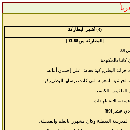
ناً
(3) أشهر البطاركة
[البطاركة من88ـ93]