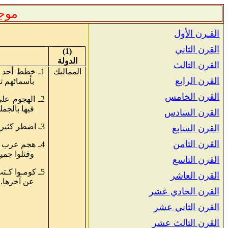
موجز
القـرن الأول
القرن الثاني
(1)
الدولة
القرن الثالث
المماليك
1ـ خطط أحد م
القرن الرابع
بأسمائهم تم
القرن الخامس
2ـ الهجوم عل
فيها بالجمل
القرن السادس
3ـ اضطر كثيرون إلى اعتناق الإسلام هروبا من القتل.
القرن السابع
القرن الثامن
4ـ هجم عرب ال
وقتلوا جميع 
القرن التاسع
5ـ كومـوا كـت
القرن العاشر
عن آخرها.
القرن الحادي عشر
القرن الثاني عشر
القرن الثالث عشر