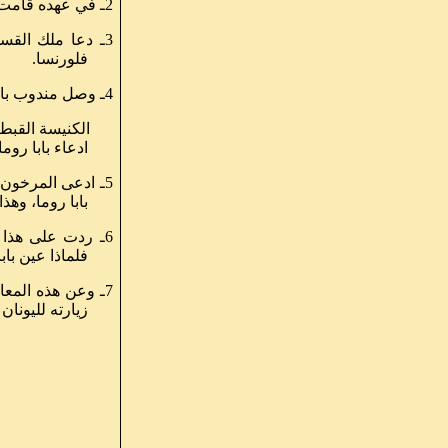
2ـ في عهده قامت محاولة لعودة الاتحاد بين الكنائس لمواجهة الإسلام.
3ـ دعا ملك الق
فلورنسا.
4ـ وصل مندوب بابا الإسكندرية متأخرا بعد انفضاض المجمع فقدم طلبا لضم
الكنيسة القبطية 
ادعاء بابا رو
5ـ ادعى المرخون
بابا روما، وهذ
6ـ ردت على هذا ا
فلماذا عين باب
7ـ وعن هذه المعا
زيارته لليونان هذا